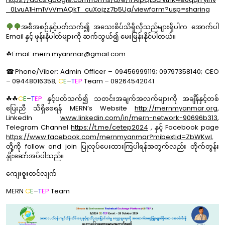
_0LvuA1Hm1VvVmAQkT_cuXojzz7b5Ug/viewform?usp=sharing
အစီအစဉ်နှင့်ပတ်သက်၍ အသေးစိပ်သိရှိလိုသည်များရှိပါက အောက်ပါ
Email နှင့် ဖုန်းနံပါတ်များကို ဆက်သွယ်၍ မေးမြန်းနိုင်ပါတယ်။
☘Email:
mern.myanmar@gmail.com
☎Phone/Viber: Admin Officer – 09456999119; 09797358140; CEO
– 09448016358;
C
E
–
T
EP
Team – 09264542041
☘☘
C
E
–
T
EP
နှင့်ပတ်သက်၍ သတင်းအချက်အလက်များကို အချိန်နှင့်တစ်
ပြေးညီ သိရှိစေရန် MERN’s Website
http://mernmyanmar.org
,
LinkedIn
www.linkedin.com/in/mern-network-90696b313
,
Telegram Channel
https://t.me/cetep2024
, နှင့် Facebook page
https://www.facebook.com/mernmyanmar?mibextid=ZbWKwL
တို့ကို follow and join ပြုလုပ်ပေးထားကြပါရန်အတွက်လည်း တိုက်တွန်း
နှိုးဆော်အပ်ပါသည်။
ကျေးဇူးတင်လျက်
MERN
C
E
–
T
EP
Team