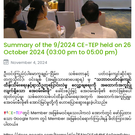
Summary of the 9/2024 CE-TEP held on 26
October 2024 (03:00 pm to 05:00 pm)
November 4, 2024
ဦးဝင်းကြည်(ပါမောက္ခချုပ်-ငြိမ်း၊ သစ်တောနှင့် ပတ်ဝန်းကျင်ဆိုင်ရာ
တက္ကသိုလ်)၊ ဝင်းချစ် (အမျိုးသားစာပေဆုရ) မှ
“သဘာဝပတ်ဝန်းကျင်
ထိန်းသိမ်းရေးနှင့်ရာသီဥတုပြောင်းလဲမှု လျှော့ချရေးကို အထောက်အကူပြု
လျက်ရှိသော အေဝမ်းမီးဖို”
ခေါင်းစဉ်ဖြင့် အေဝမ်းမီးဖို၏ စတင်ဖြစ်ပေါ်
ထုတ်လုပ်မှု၊ သစ်တောသစ်ပင်ထိန်းသိမ်းရေးအတွက် အထောက်အကူပြုမှု၊
အေဝမ်းမီးဖို၏ အောင်မြင်မှုတို့ကို ဟောပြောဆွေးနွေးခဲ့ပါသည်။
C
E
–
T
EP
တွင် Member အဖြစ်မဝင်ရသေးပါကလဲ အောက်တွင် ဖော်ပြထား
သော Google form တွင် Member အဖြစ်ဝင်ရောက်ကြပါရန် ဖိတ်ကြားအပ်
ပါတယ်။
https://docs.google.com/forms/d/e/1FAIpQLScfvthK4e0qqrFylnv